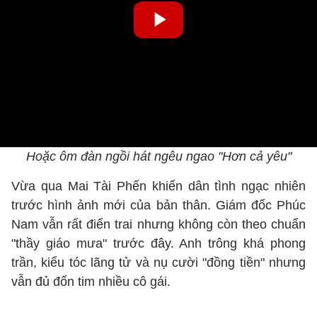
Hoặc ôm đàn ngồi hát ngêu ngao "Hơn cả yêu"
Vừa qua Mai Tài Phến khiến dân tình ngạc nhiên
trước hình ảnh mới của bản thân. Giám đốc Phúc
Nam vẫn rất điển trai nhưng không còn theo chuẩn
"thầy giáo mưa" trước đây. Anh trông khá phong
trần, kiểu tóc lãng tử và nụ cười "đồng tiền" nhưng
vẫn đủ đốn tim nhiều cô gái.