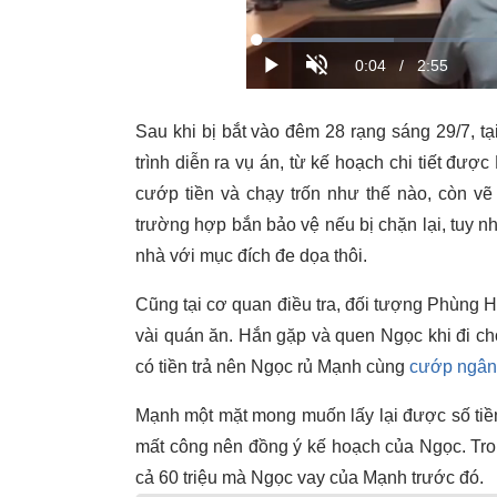
Sau khi bị bắt vào đêm 28 rạng sáng 29/7, tại
trình diễn ra vụ án, từ kế hoạch chi tiết đư
cướp tiền và chạy trốn như thế nào, còn vẽ
trường hợp bắn bảo vệ nếu bị chặn lại, tuy 
nhà với mục đích đe dọa thôi.
Cũng tại cơ quan điều tra, đối tượng Phùng
vài quán ăn. Hắn gặp và quen Ngọc khi đi c
có tiền trả nên Ngọc rủ Mạnh cùng
cướp ngân
Mạnh một mặt mong muốn lấy lại được số tiề
mất công nên đồng ý kế hoạch của Ngọc. Tro
cả 60 triệu mà Ngọc vay của Mạnh trước đó.