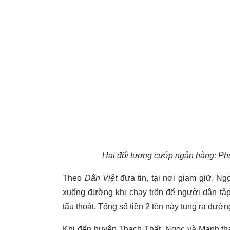
Hai đối tượng cướp ngân hàng: Ph
Theo
Dân Việt
đưa tin, tại nơi giam giữ, N
xuống đường khi chạy trốn để người dân tập 
tẩu thoát. Tổng số tiền 2 tên này tung ra đường
Khi đến huyện Thạch Thất, Ngọc và Mạnh tha