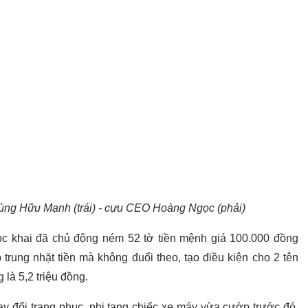
ùng Hữu Mạnh (trái) - cựu CEO Hoàng Ngọc (phải)
gọc khai đã chủ động ném 52 tờ tiền mệnh giá 100.000 đồng
trung nhặt tiền mà không đuổi theo, tạo điều kiện cho 2 tên
 là 5,2 triệu đồng.
y đổi trang phục, phi tang chiếc xe máy vừa cướp trước đó.