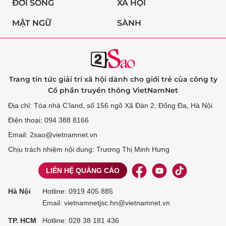
ĐỜI SỐNG
XÃ HỘI
MẬT NGỮ
SÀNH
Trang tin tức giải trí xã hội dành cho giới trẻ của công ty
Cổ phần truyền thông VietNamNet
Địa chỉ: Tòa nhà C’land, số 156 ngõ Xã Đàn 2, Đống Đa, Hà Nội
Điện thoại: 094 388 8166
Email: 2sao@vietnamnet.vn
Chịu trách nhiệm nội dung: Trương Thị Minh Hưng
LIÊN HỆ QUẢNG CÁO
Hà Nội
Hotline:
0919 405 885
Email: vietnamnetjsc.hn@vietnamnet.vn
TP. HCM
Hotline:
028 38 181 436