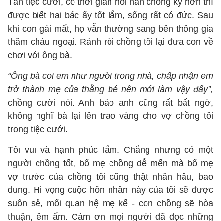
Tàn tiệc cưới, có thời gian hỏi han chồng kỹ hơn thì
được biết hai bác ấy tốt lắm, sống rất có đức. Sau
khi con gái mất, họ vẫn thường sang bên thông gia
thăm cháu ngoại. Rảnh rỗi chồng tôi lại đưa con về
chơi với ông bà.
“Ông bà coi em như người trong nhà, chấp nhận em
trở thành mẹ của thằng bé nên mới làm vậy đấy”,
chồng cười nói. Anh bảo anh cũng rất bất ngờ,
không nghĩ bà lại lên trao vàng cho vợ chồng tôi
trong tiệc cưới.
Tôi vui và hạnh phúc lắm. Chẳng những có một
người chồng tốt, bố mẹ chồng dễ mến mà bố mẹ
vợ trước của chồng tôi cũng thật nhân hậu, bao
dung. Hi vọng cuộc hôn nhân này của tôi sẽ được
suôn sẻ, mối quan hệ mẹ kế - con chồng sẽ hòa
thuận, êm ấm. Cảm ơn mọi người đã đọc những