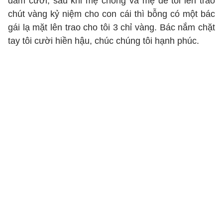
đám cưới, sau khi mẹ chồng và mẹ đẻ tôi lên trao
chút vàng kỷ niệm cho con cái thì bỗng có một bác
gái lạ mặt lên trao cho tôi 3 chỉ vàng. Bác nắm chặt
tay tôi cười hiền hậu, chúc chúng tôi hạnh phúc.