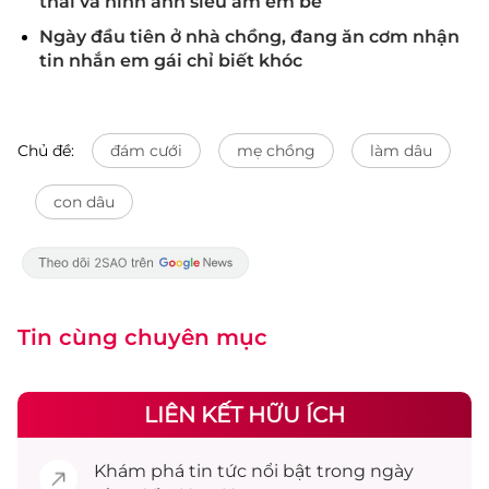
thai và hình ảnh siêu âm em bé
Ngày đầu tiên ở nhà chồng, đang ăn cơm nhận
tin nhắn em gái chỉ biết khóc
Chủ đề:
đám cưới
mẹ chồng
làm dâu
con dâu
Tin cùng chuyên mục
LIÊN KẾT HỮU ÍCH
Khám phá
tin tức
nổi bật trong ngày