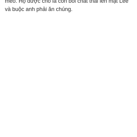
mèo. Họ được cho là còn bôi chất thải lên mặt Lee
và buộc anh phải ăn chúng.