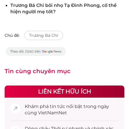
Trương Bá Chi bôi nhọ Tạ Đình Phong, cố thể
hiện người mẹ tốt?
Chủ đề:
Trương Bá Chi
Tin cùng chuyên mục
LIÊN KẾT HỮU ÍCH
Khám phá
tin tức
nổi bật trong ngày
cùng VietNamNet
Dòng chảy
Thời sự
nhanh và chính xác