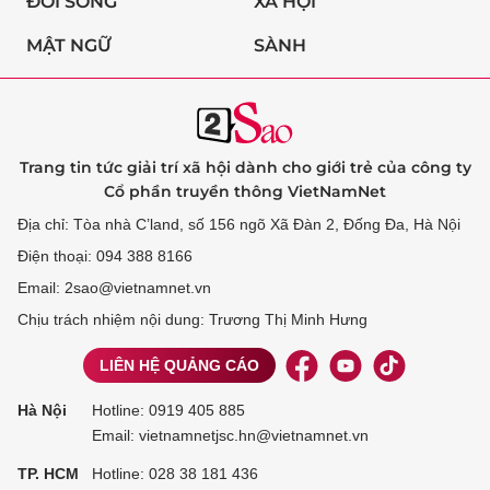
ĐỜI SỐNG
XÃ HỘI
MẬT NGỮ
SÀNH
Trang tin tức giải trí xã hội dành cho giới trẻ của công ty
Cổ phần truyền thông VietNamNet
Địa chỉ: Tòa nhà C’land, số 156 ngõ Xã Đàn 2, Đống Đa, Hà Nội
Điện thoại: 094 388 8166
Email: 2sao@vietnamnet.vn
Chịu trách nhiệm nội dung: Trương Thị Minh Hưng
LIÊN HỆ QUẢNG CÁO
Hà Nội
Hotline:
0919 405 885
Email: vietnamnetjsc.hn@vietnamnet.vn
TP. HCM
Hotline:
028 38 181 436