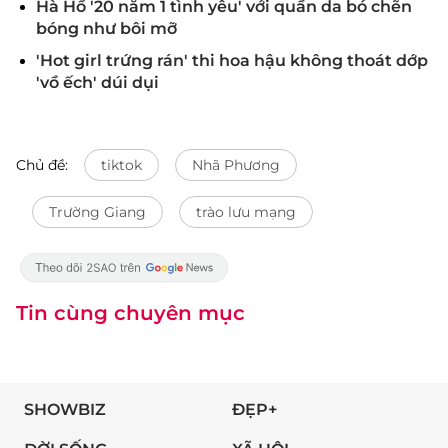
Hà Hồ '20 năm 1 tình yêu' với quần da bó chẽn
bóng như bôi mỡ
'Hot girl trứng rán' thi hoa hậu không thoát dớp
'vồ ếch' dúi dụi
Chủ đề:
tiktok
Nhã Phương
Trường Giang
trào lưu mạng
Tin cùng chuyên mục
SHOWBIZ
ĐẸP+