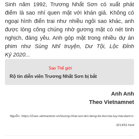
Sinh năm 1992, Trương Nhất Sơn có xuất phát
điểm là sao nhí quen mặt với khán giả. Không có
ngoại hình điển trai như nhiều ngôi sao khác, anh
được lòng công chúng nhờ gương mặt có nét tinh
nghịch, đáng yêu. Anh góp mặt trong nhiều dự án
phim như
Sùng Nhĩ truyện, Dư Tội, Lộc Đỉnh
Ký 2020...
Sao Thế giới
Rộ tin diễn viên Trương Nhất Sơn bị bắt
Anh Anh
Theo Vietnamnet
Nguồn: https://2sao.vietnamnet.vn/truong-nhat-son-len-tieng-be-boi-ma-tuy-mai-dam-n-
321452.html