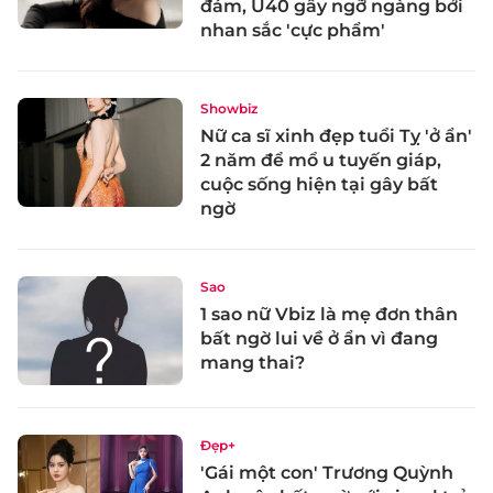
đám, U40 gây ngỡ ngàng bởi
nhan sắc 'cực phẩm'
Showbiz
Nữ ca sĩ xinh đẹp tuổi Tỵ 'ở ẩn'
2 năm để mổ u tuyến giáp,
cuộc sống hiện tại gây bất
ngờ
Sao
1 sao nữ Vbiz là mẹ đơn thân
bất ngờ lui về ở ẩn vì đang
mang thai?
Đẹp+
'Gái một con' Trương Quỳnh