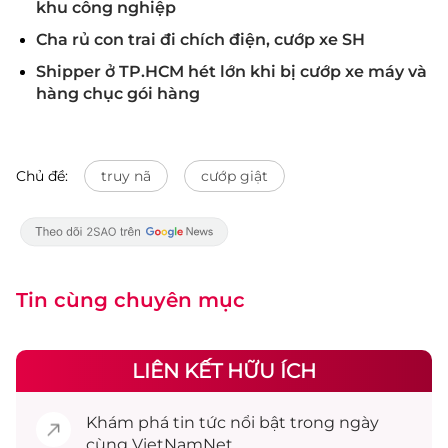
khu công nghiệp
Cha rủ con trai đi chích điện, cướp xe SH
Shipper ở TP.HCM hét lớn khi bị cướp xe máy và
hàng chục gói hàng
Chủ đề:
truy nã
cướp giật
Tin cùng chuyên mục
LIÊN KẾT HỮU ÍCH
Khám phá
tin tức
nổi bật trong ngày
cùng VietNamNet