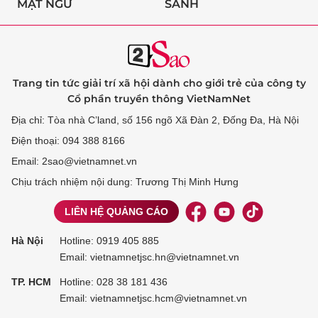
MẬT NGỮ
SÀNH
Trang tin tức giải trí xã hội dành cho giới trẻ của công ty
Cổ phần truyền thông VietNamNet
Địa chỉ: Tòa nhà C’land, số 156 ngõ Xã Đàn 2, Đống Đa, Hà Nội
Điện thoại: 094 388 8166
Email: 2sao@vietnamnet.vn
Chịu trách nhiệm nội dung: Trương Thị Minh Hưng
LIÊN HỆ QUẢNG CÁO
Hà Nội
Hotline:
0919 405 885
Email: vietnamnetjsc.hn@vietnamnet.vn
TP. HCM
Hotline:
028 38 181 436
Email: vietnamnetjsc.hcm@vietnamnet.vn