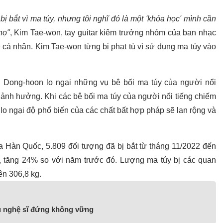
 bị bắt vì ma túy, nhưng tôi nghĩ đó là một 'khóa học' mình cần
họ"
, Kim Tae-won, tay guitar kiêm trưởng nhóm của ban nhạc
 cá nhân. Kim Tae-won từng bị phạt tù vì sử dụng ma túy vào
 Dong-hoon lo ngại những vụ bê bối ma túy của người nổi
ị ảnh hưởng. Khi các bê bối ma túy của người nổi tiếng chiếm
g lo ngại độ phổ biến của các chất bất hợp pháp sẽ lan rộng và
 Hàn Quốc, 5.809 đối tượng đã bị bắt từ tháng 11/2022 đến
úy, tăng 24% so với năm trước đó. Lượng ma túy bị các quan
ên 306,8 kg.
u nghệ sĩ đứng không vững