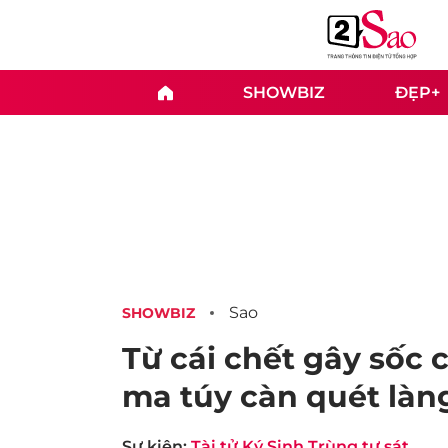
SHOWBIZ
ĐẸP+
Sao
SHOWBIZ
Từ cái chết gây sốc 
ma túy càn quét làng
Sự kiện:
Tài tử Ký Sinh Trùng tự sát