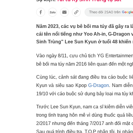
Năm 2023, các vụ bê bối ma túy đã gây ra 
cái tên nổi tiếng như Yoo Ah-in, G-Dragon 
Sinh Trùng" Lee Sun Kyun ở tuổi 48 khiế
Vào ngày 8/11, cựu chủ tịch YG Entertainmen
bê bối ma túy năm 2016 liên quan đến một ngh
Cùng lúc, cảnh sát đang điều tra cáo buộc l
Kyun và siêu sao Kpop
G-Dragon
. Nam diễn
19/10 với cáo buộc sử dụng bảy loại ma túy k
Trước Lee Sun Kyun, nam ca sĩ kiêm diễn viê
trong tình trạng hôn mê vì dùng thuốc quá liề
2/2017 nhưng đến tháng 7/2017 anh đối mặt c
Sau quá trình điều tra, T.O.P nhận tội, bị p