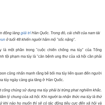
ấn động làng
giải trí
Hàn Quốc. Trong đó, cái chết của nam tài
yun
ở tuổi 48 khiến người hâm mộ "sốc nặng".
y là một phần trong "cuộc chiến chống ma túy" của Tổng
h tội phạm ma túy là "căn bệnh ung thư của xã hội cần phải
oon cũng nhấn mạnh rằng bê bối ma túy liên quan đến người
 ma túy ngày càng gia tăng ở Hàn Quốc.
t công chúng sử dụng ma túy phải bị trừng phạt nghiêm khắc.
âm lý chung của xã hội. Khi người ta nhận thức ma túy là thứ
cứ khi nào họ muốn thì sẽ có tác động tiêu cực đến xã hội và