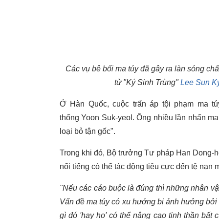
Các vụ bê bối ma túy đã gây ra làn sóng ch
tử "Ký Sinh Trùng"
Lee Sun K
Ở Hàn Quốc, cuộc trấn áp tội phạm ma tú
thống Yoon Suk-yeol. Ông nhiều lần nhấn mạn
loại bỏ tận gốc".
Trong khi đó, Bộ trưởng Tư pháp Han Dong-h
nổi tiếng có thể tác động tiêu cực đến tệ nạn
"Nếu các cáo buộc là đúng thì những nhân vậ
Vấn đề ma túy có xu hướng bị ảnh hưởng bởi t
gì đó 'hay ho' có thể nâng cao tinh thần bất 