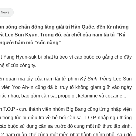
làn sóng chấn động làng giải trí Hàn Quốc, đến từ những
và Lee Sun Kyun. Trong đó, cái chết của nam tài tử "Ký
n người hâm mộ "sốc nặng".
t Yang Hyun-suk bị phạt tù treo vì cáo buộc cố gắng che đậy
ệ sĩ của công ty.
iên quan ma túy của nam tài tử phim
Ký Sinh Trùng
Lee Sun
 viên Yoo Ah-in cũng đã bị truy tố không giam giữ vào ngày
hác nhau, bao gồm cần sa, propofol, ketamine và cocaine...
n T.O.P - cựu thành viên nhóm Big Bang cũng từng nhập viện
u trong lúc bị điều tra về bê bối cần sa. T.O.P nhập ngũ tháng
áo buộc sử dụng cần sa trước đó cùng một nữ thực tập sinh.
hán 2 năm quản chế cùng một mức phạt hành chính nhỏ, sau đó