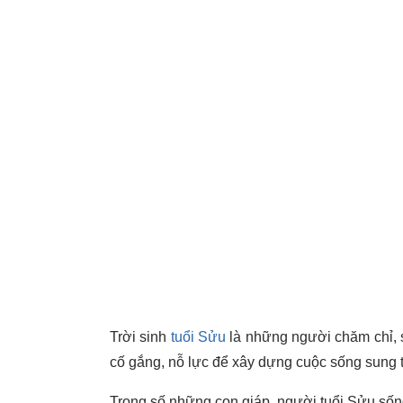
Trời sinh
tuổi Sửu
là những người chăm chỉ, 
cố gắng, nỗ lực để xây dựng cuộc sống sung t
Trong số những con giáp, người tuổi Sửu sốn