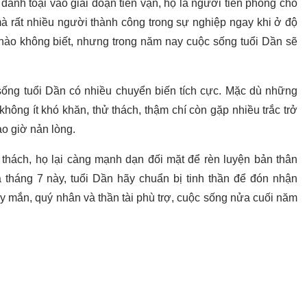
anh toại vào giai đoạn tiền vận, họ là người tiên phong cho
 rất nhiều người thành công trong sự nghiệp ngay khi ở độ
 nào không biết, nhưng trong năm nay cuộc sống tuổi Dần sẽ
sống tuổi Dần có nhiều chuyển biến tích cực. Mặc dù những
hông ít khó khăn, thử thách, thậm chí còn gặp nhiều trắc trở
ao giờ nản lòng.
 thách, họ lại càng mạnh dạn đối mặt để rèn luyện bản thân
a tháng 7 này, tuổi Dần hãy chuẩn bị tinh thần để đón nhận
y mắn, quý nhân và thần tài phù trợ, cuộc sống nửa cuối năm