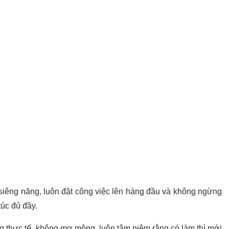
siêng năng, luôn đặt công việc lên hàng đầu và không ngừng
úc đủ đầy.
g thực tế, không mơ mộng, luôn tâm niệm rằng có làm thì mới