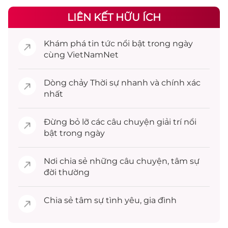
LIÊN KẾT HỮU ÍCH
Khám phá
tin tức
nổi bật trong ngày
cùng VietNamNet
Dòng chảy
Thời sự
nhanh và chính xác
nhất
Đừng bỏ lỡ các câu chuyện
giải trí
nổi
bật trong ngày
Nơi chia sẻ những câu chuyện,
tâm sự
đời thường
Chia sẻ
tâm sự
tình yêu, gia đình