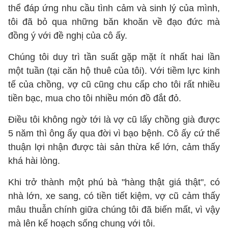
thể đáp ứng nhu cầu tình cảm và sinh lý của mình,
tôi đã bỏ qua những băn khoăn về đạo đức mà
đồng ý với đề nghị của cô ấy.
Chúng tôi duy trì tần suất gặp mặt ít nhất hai lần
một tuần (tại căn hộ thuê của tôi). Với tiềm lực kinh
tế của chồng, vợ cũ cũng chu cấp cho tôi rất nhiều
tiền bạc, mua cho tôi nhiều món đồ đắt đỏ.
Điều tôi không ngờ tới là vợ cũ lấy chồng già được
5 năm thì ông ấy qua đời vì bạo bệnh. Cô ấy cứ thế
thuận lợi nhận được tài sản thừa kế lớn, cảm thấy
khá hài lòng.
Khi trở thành một phú bà "hàng thật giá thật", có
nhà lớn, xe sang, có tiền tiết kiệm, vợ cũ cảm thấy
mâu thuẫn chính giữa chúng tôi đã biến mất, vì vậy
mà lên kế hoạch sống chung với tôi.