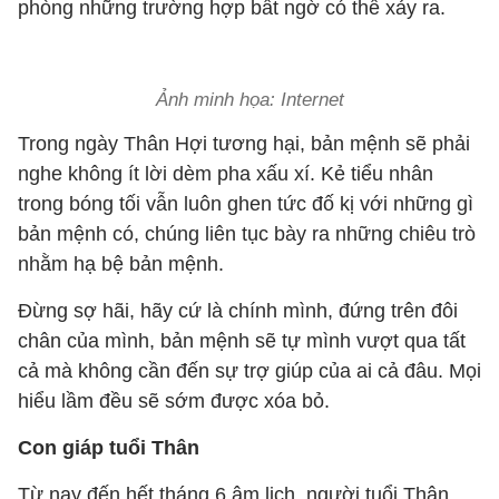
phòng những trường hợp bất ngờ có thể xảy ra.
Ảnh minh họa: Internet
Trong ngày Thân Hợi tương hại, bản mệnh sẽ phải
nghe không ít lời dèm pha xấu xí. Kẻ tiểu nhân
trong bóng tối vẫn luôn ghen tức đố kị với những gì
bản mệnh có, chúng liên tục bày ra những chiêu trò
nhằm hạ bệ bản mệnh.
Đừng sợ hãi, hãy cứ là chính mình, đứng trên đôi
chân của mình, bản mệnh sẽ tự mình vượt qua tất
cả mà không cần đến sự trợ giúp của ai cả đâu. Mọi
hiểu lầm đều sẽ sớm được xóa bỏ.
Con giáp tuổi Thân
Từ nay đến hết tháng 6 âm lịch, người tuổi Thân