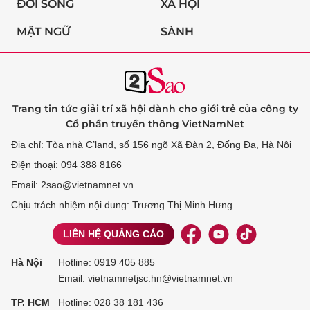
ĐỜI SỐNG
XÃ HỘI
MẬT NGỮ
SÀNH
Trang tin tức giải trí xã hội dành cho giới trẻ của công ty
Cổ phần truyền thông VietNamNet
Địa chỉ: Tòa nhà C’land, số 156 ngõ Xã Đàn 2, Đống Đa, Hà Nội
Điện thoại: 094 388 8166
Email: 2sao@vietnamnet.vn
Chịu trách nhiệm nội dung: Trương Thị Minh Hưng
LIÊN HỆ QUẢNG CÁO
Hà Nội
Hotline:
0919 405 885
Email: vietnamnetjsc.hn@vietnamnet.vn
TP. HCM
Hotline:
028 38 181 436