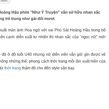
 Hoàng Hậu phim "Như Ý Truyện" vẫn sở hữu nhan sắc
g trẻ trung như gái đôi mươi.
 xuất màn ảnh Hoa ngữ với vai Phú Sát Hoàng Hậu trong bộ
ên cạnh diễn xuất tự nhiên thì nhan sắc của "ngọc nữ" mới
hi đã ở độ tuổi U40 nhưng nữ diễn viên vẫn giữ gìn được vẻ
ông những thế, phong cách thời trang mỗi lần xuất hiện của
 từ
thời trang
thảm đỏ cho đến style sân bay.