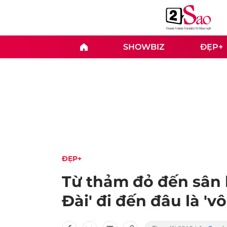
SHOWBIZ
ĐẸP+
ĐẸP+
Từ thảm đỏ đến sân 
Đài' đi đến đâu là 'v