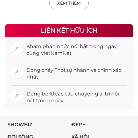
XEM THÊM
LIÊN KẾT HỮU ÍCH
Khám phá
tin tức
nổi bật trong ngày
cùng VietNamNet
Dòng chảy
Thời sự
nhanh và chính xác
nhất
Đừng bỏ lỡ các câu chuyện
giải trí
nổi
bật trong ngày
SHOWBIZ
ĐẸP+
ĐỜI SỐNG
XÃ HỘI