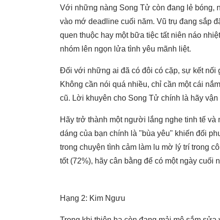
Với những nàng Song Tử còn đang lẻ bóng, ngà
vào mớ deadline cuối năm. Vũ trụ đang sắp đ
quen thuộc hay một bữa tiệc tất niên náo nhiệ
nhóm lên ngọn lửa tình yêu mãnh liệt.
Đối với những ai đã có đôi có cặp, sự kết nối
Không cần nói quá nhiều, chỉ cần một cái nắ
cũ. Lời khuyên cho Song Tử chính là hãy vận
Hãy trở thành một người lắng nghe tinh tế v
dáng của bạn chính là "bùa yêu" khiến đối p
trong chuyện tình cảm làm lu mờ lý trí trong 
tốt (72%), hãy cân bằng để có một ngày cuối n
Hạng 2: Kim Ngưu
Trong khi thiên hạ còn đang mải mê sắm sửa và