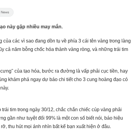
 đạo này gặp nhiều may mắn.
 của các vì sao đang dồn tụ về phía 3 cái tên vàng trong làng
ũy cả năm bỗng chốc hóa thành vàng ròng, và những trái tim
cưng" của tạo hóa, bước ra đường là vấp phải cục tiền, hay
cùng khám phá ngay dự báo chi tiết cho 3 cung hoàng đạo có
 này.
trái tim trong ngày 30/12, chắc chắn chiếc cúp vàng phải
g gần như tuyệt đối 99% là một con số biết nói, báo hiệu
ỡ, thu hút mọi ánh nhìn bất kể bạn xuất hiện ở đâu.