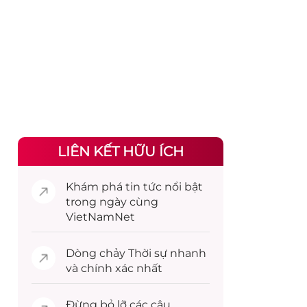
LIÊN KẾT HỮU ÍCH
Khám phá
tin tức
nổi bật
trong ngày cùng
VietNamNet
Dòng chảy
Thời sự
nhanh
và chính xác nhất
Đừng bỏ lỡ các câu