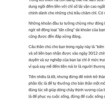
dung ngồi đếm tiền với chỉ số tài vận cao n
chính dành cho những chú trâu chăm chỉ. Có v
Những khoản đầu tư tưởng chừng như đóng b
ngờ sẽ đồng loạt "tấn công" tài khoản của bạn
cũng được đền đáp xứng đáng.
Câu thần chú cho bạn trong ngày này là "kiên 
và số tiền bạn nhận được vào ngày 30/12 chính
duyên và sự nghiệp của bạn lại chỉ ở mức tr
vì quá say mê đếm tiền mà lơ là người thương
Tiền nhiều là tốt, nhưng đừng để mình trở thà
phần lộc lá để tự thưởng cho bản thân một mó
đúng lúc sẽ giúp dòng chảy thịnh vượng của
là để phục vụ cuộc sống, đừng để cuộc sống c