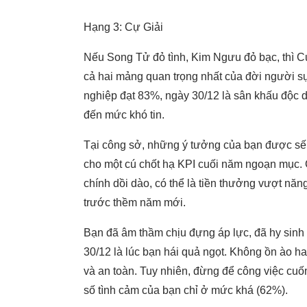
Hạng 3: Cự Giải
Nếu Song Tử đỏ tình, Kim Ngưu đỏ bạc, thì Cự 
cả hai mảng quan trọng nhất của đời người sự 
nghiệp đạt 83%, ngày 30/12 là sân khấu độc d
đến mức khó tin.
Tại công sở, những ý tưởng của bạn được sếp 
cho một cú chốt hạ KPI cuối năm ngoạn mục. 
chính dồi dào, có thể là tiền thưởng vượt nă
trước thềm năm mới.
Bạn đã âm thầm chịu đựng áp lực, đã hy sinh 
30/12 là lúc bạn hái quả ngọt. Không ồn ào h
và an toàn. Tuy nhiên, đừng để công việc cuố
số tình cảm của bạn chỉ ở mức khá (62%).