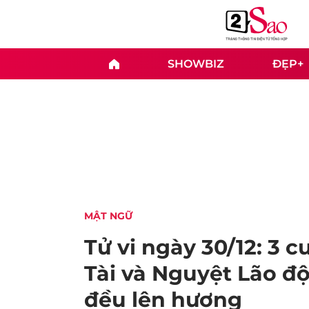
SHOWBIZ
ĐẸP+
MẬT NGỮ
Tử vi ngày 30/12: 3
Tài và Nguyệt Lão độ 
đều lên hương