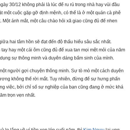
y 30/12 không phải là lúc để ru rú trong nhà hay vùi đầu
ặt một cuộc gặp gỡ định mệnh, có thể là ở một quán cà phê
t. Một ánh mắt, một câu chào hỏi xã giao cũng đủ để nhen
 giữa hai tâm hồn sẽ đạt đến độ thấu hiểu sâu sắc nhất.
m tay hay một cái ôm cũng đủ để xua tan mọi mệt mỏi của năm
 dụng sự thông minh và duyên dáng bẩm sinh của mình.
à một người gợi chuyện thông minh. Sự tò mò một cách duyên
hương không thể rời mắt. Tuy nhiên, đừng để sự hưng phấn
công việc, bởi chỉ số sự nghiệp của bạn cũng đang ở mức khá
ăm trọn vẹn nhất.
 lo lắng về ví tiền xẹp lép cuối năm, thì
Kim Ngưu
lại ung