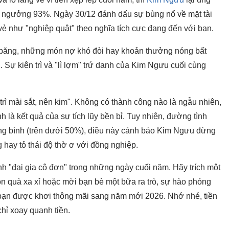
gất ngưởng 93%. Ngày 30/12 đánh dấu sự bùng nổ về mặt tài
ẻ như "nghiệp quật" theo nghĩa tích cực đang đến với bạn.
ăng, những món nợ khó đòi hay khoản thưởng nóng bất
. Sự kiên trì và "lì lợm" trứ danh của Kim Ngưu cuối cùng
trì mài sắt, nên kim". Không có thành công nào là ngẫu nhiên,
 là kết quả của sự tích lũy bền bỉ. Tuy nhiên, đường tình
ung bình (trên dưới 50%), điều này cảnh báo Kim Ngưu đừng
 hay tỏ thái độ thờ ơ với đồng nghiệp.
nh "đại gia cô đơn" trong những ngày cuối năm. Hãy trích một
n quà xa xỉ hoặc mời bạn bè một bữa ra trò, sự hào phóng
 bạn được khơi thông mãi sang năm mới 2026. Nhớ nhé, tiền
hỉ xoay quanh tiền.