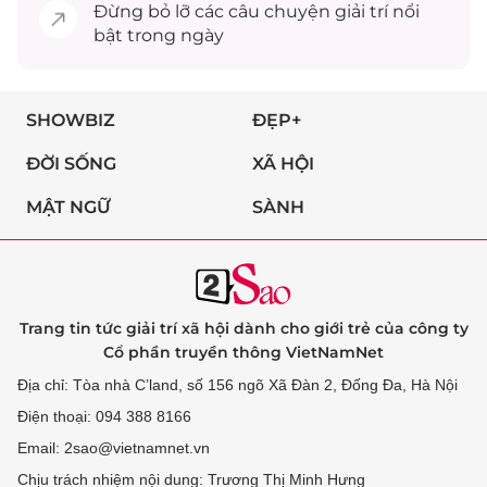
Đừng bỏ lỡ các câu chuyện
giải trí
nổi
bật trong ngày
SHOWBIZ
ĐẸP+
ĐỜI SỐNG
XÃ HỘI
MẬT NGỮ
SÀNH
Trang tin tức giải trí xã hội dành cho giới trẻ của công ty
Cổ phần truyền thông VietNamNet
Địa chỉ: Tòa nhà C’land, số 156 ngõ Xã Đàn 2, Đống Đa, Hà Nội
Điện thoại: 094 388 8166
Email: 2sao@vietnamnet.vn
Chịu trách nhiệm nội dung: Trương Thị Minh Hưng