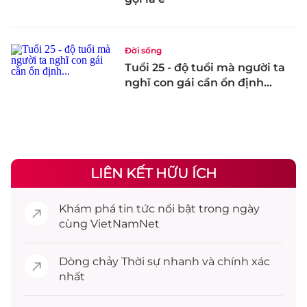
Đời sống
Tuổi 25 - độ tuổi mà người ta
nghĩ con gái cần ổn định...
LIÊN KẾT HỮU ÍCH
Khám phá
tin tức
nổi bật trong ngày
cùng VietNamNet
Dòng chảy
Thời sự
nhanh và chính xác
nhất