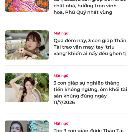
chật nhà, hưởng trọn vinh
hoa, Phú Quý nhất vùng
Mật ngữ
Qua đêm nay, 3 con giáp Thần
Tài trao vận may, tay 'trĩu
vàng' khiến ai nấy đều ghen tị
Mật ngữ
3 con giáp sự nghiệp thăng
tiến không ngừng, ôm khối tài
sản khủng đúng ngày
11/7/2026
Mật ngữ
Top 3 con giáp được Thần Tài