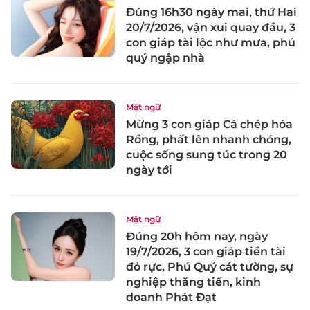
Đúng 16h30 ngày mai, thứ Hai
20/7/2026, vận xui quay đầu, 3
con giáp tài lộc như mưa, phú
quý ngập nhà
Mật ngữ
Mừng 3 con giáp Cá chép hóa
Rồng, phất lên nhanh chóng,
cuộc sống sung túc trong 20
ngày tới
Mật ngữ
Đúng 20h hôm nay, ngày
19/7/2026, 3 con giáp tiền tài
đỏ rực, Phú Quý cát tường, sự
nghiệp thăng tiến, kinh
doanh Phát Đạt