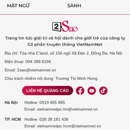
MẬT NGỮ
SÀNH
Trang tin tức giải trí xã hội dành cho giới trẻ của công ty
Cổ phần truyền thông VietNamNet
Địa chỉ: Tòa nhà C’land, số 156 ngõ Xã Đàn 2, Đống Đa, Hà Nội
Điện thoại: 094 388 8166
Email: 2sao@vietnamnet.vn
Chịu trách nhiệm nội dung: Trương Thị Minh Hưng
LIÊN HỆ QUẢNG CÁO
Hà Nội
Hotline:
0919 405 885
Email: vietnamnetjsc.hn@vietnamnet.vn
TP. HCM
Hotline:
028 38 181 436
Email: vietnamnetjsc.hcm@vietnamnet.vn