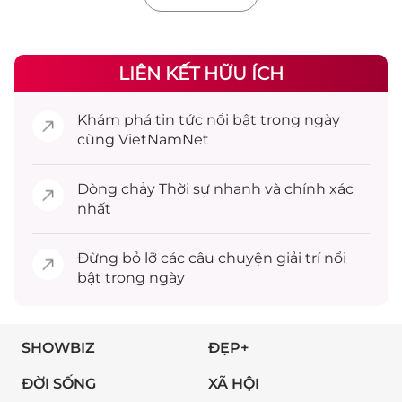
LIÊN KẾT HỮU ÍCH
Khám phá
tin tức
nổi bật trong ngày
cùng VietNamNet
Dòng chảy
Thời sự
nhanh và chính xác
nhất
Đừng bỏ lỡ các câu chuyện
giải trí
nổi
bật trong ngày
SHOWBIZ
ĐẸP+
ĐỜI SỐNG
XÃ HỘI