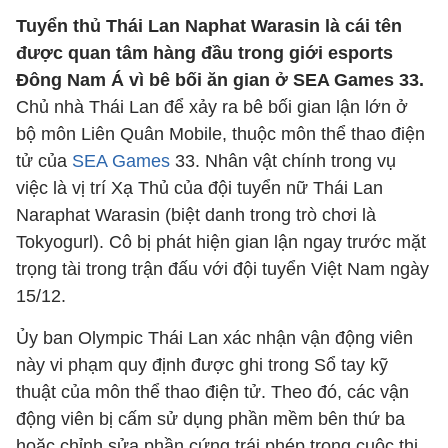
Tuyển thủ Thái Lan Naphat Warasin là cái tên
được quan tâm hàng đầu trong giới esports
Đông Nam Á vì bê bối ăn gian ở SEA Games 33.
Chủ nhà Thái Lan để xảy ra bê bối gian lận lớn ở
bộ môn Liên Quân Mobile, thuộc môn thể thao điện
tử của
SEA Games
33. Nhân vật chính trong vụ
việc là vị trí Xạ Thủ của đội tuyển nữ Thái Lan
Naraphat Warasin (biệt danh trong trò chơi là
Tokyogurl). Cô bị phát hiện gian lận ngay trước mặt
trọng tài trong trận đấu với đội tuyển Việt Nam ngày
15/12.
Ủy ban Olympic Thái Lan xác nhận vận động viên
này vi phạm quy định được ghi trong Sổ tay kỹ
thuật của môn thể thao điện tử. Theo đó, các vận
động viên bị cấm sử dụng phần mềm bên thứ ba
hoặc chỉnh sửa phần cứng trái phép trong cuộc thi.