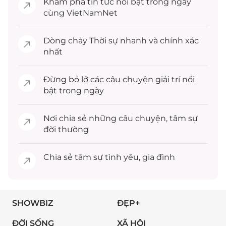
Khám phá
tin tức
nổi bật trong ngày
cùng VietNamNet
Dòng chảy
Thời sự
nhanh và chính xác
nhất
Đừng bỏ lỡ các câu chuyện
giải trí
nổi
bật trong ngày
Nơi chia sẻ những câu chuyện,
tâm sự
đời thường
Chia sẻ
tâm sự
tình yêu, gia đình
SHOWBIZ
ĐẸP+
ĐỜI SỐNG
XÃ HỘI