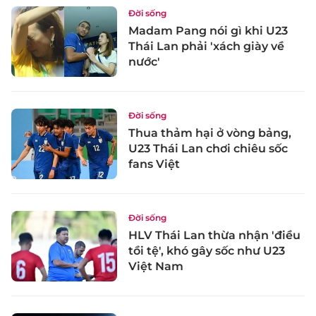
Đời sống
Madam Pang nói gì khi U23
Thái Lan phải 'xách giày về
nước'
Đời sống
Thua thảm hại ở vòng bảng,
U23 Thái Lan chơi chiêu sốc
fans Việt
Đời sống
HLV Thái Lan thừa nhận 'điều
tồi tệ', khó gây sốc như U23
Việt Nam