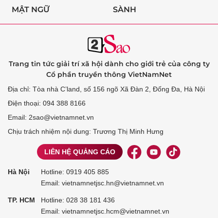
MẬT NGỮ
SÀNH
Trang tin tức giải trí xã hội dành cho giới trẻ của công ty
Cổ phần truyền thông VietNamNet
Địa chỉ: Tòa nhà C’land, số 156 ngõ Xã Đàn 2, Đống Đa, Hà Nội
Điện thoại: 094 388 8166
Email: 2sao@vietnamnet.vn
Chịu trách nhiệm nội dung: Trương Thị Minh Hưng
LIÊN HỆ QUẢNG CÁO
Hà Nội
Hotline:
0919 405 885
Email: vietnamnetjsc.hn@vietnamnet.vn
TP. HCM
Hotline:
028 38 181 436
Email: vietnamnetjsc.hcm@vietnamnet.vn