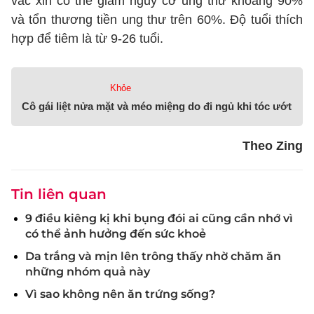
vắc xin có thể giảm nguy cơ ung thư khoảng 90%
và tổn thương tiền ung thư trên 60%. Độ tuổi thích
hợp để tiêm là từ 9-26 tuổi.
Khỏe
Cô gái liệt nửa mặt và méo miệng do đi ngủ khi tóc ướt
Theo Zing
Tin liên quan
9 điều kiêng kị khi bụng đói ai cũng cần nhớ vì
có thể ảnh hưởng đến sức khoẻ
Da trắng và mịn lên trông thấy nhờ chăm ăn
những nhóm quả này
Vì sao không nên ăn trứng sống?