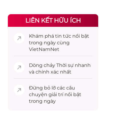
LIÊN KẾT HỮU ÍCH
Khám phá
tin tức
nổi bật
trong ngày cùng
VietNamNet
Dòng chảy
Thời sự
nhanh
và chính xác nhất
Đừng bỏ lỡ các câu
chuyện
giải trí
nổi bật
trong ngày