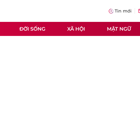
Tin mới
ĐỜI SỐNG
XÃ HỘI
MẬT NGỮ