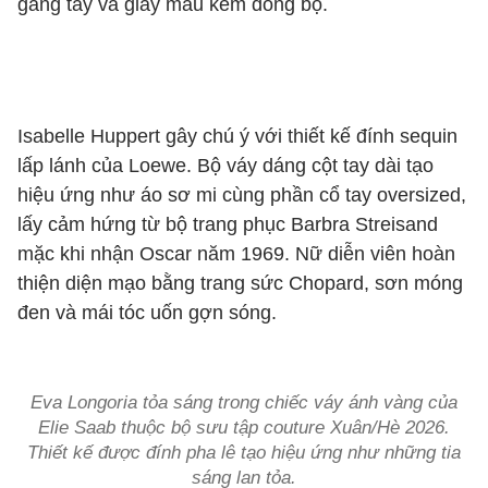
găng tay và giày màu kem đồng bộ.
Isabelle Huppert gây chú ý với thiết kế đính sequin
lấp lánh của Loewe. Bộ váy dáng cột tay dài tạo
hiệu ứng như áo sơ mi cùng phần cổ tay oversized,
lấy cảm hứng từ bộ trang phục Barbra Streisand
mặc khi nhận Oscar năm 1969. Nữ diễn viên hoàn
thiện diện mạo bằng trang sức Chopard, sơn móng
đen và mái tóc uốn gợn sóng.
Eva Longoria tỏa sáng trong chiếc váy ánh vàng của
Elie Saab thuộc bộ sưu tập couture Xuân/Hè 2026.
Thiết kế được đính pha lê tạo hiệu ứng như những tia
sáng lan tỏa.