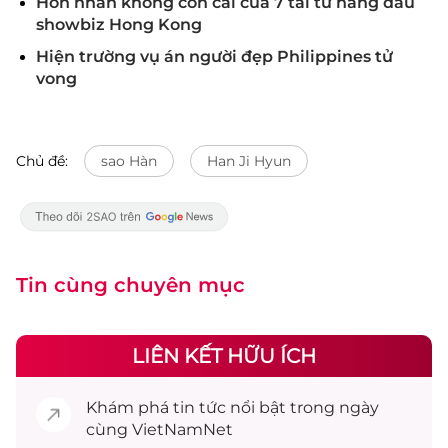
Hôn nhân không con cái của 7 tài tử hàng đầu
showbiz Hong Kong
Hiện trường vụ án người đẹp Philippines tử
vong
Chủ đề:
sao Hàn
Han Ji Hyun
Tin cùng chuyên mục
LIÊN KẾT HỮU ÍCH
Khám phá
tin tức
nổi bật trong ngày
cùng VietNamNet