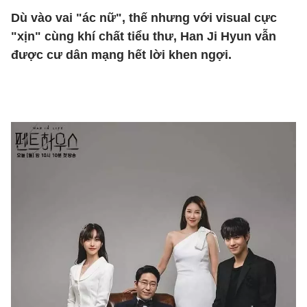
Dù vào vai "ác nữ", thế nhưng với visual cực
"xịn" cùng khí chất tiểu thư, Han Ji Hyun vẫn
được cư dân mạng hết lời khen ngợi.