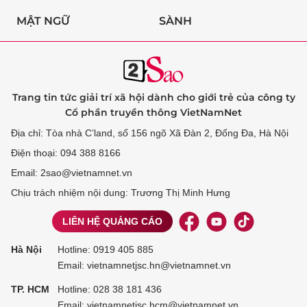
MẬT NGỮ
SÀNH
Trang tin tức giải trí xã hội dành cho giới trẻ của công ty
Cổ phần truyền thông VietNamNet
Địa chỉ: Tòa nhà C’land, số 156 ngõ Xã Đàn 2, Đống Đa, Hà Nội
Điện thoại: 094 388 8166
Email: 2sao@vietnamnet.vn
Chịu trách nhiệm nội dung: Trương Thị Minh Hưng
LIÊN HỆ QUẢNG CÁO
Hà Nội
Hotline:
0919 405 885
Email: vietnamnetjsc.hn@vietnamnet.vn
TP. HCM
Hotline:
028 38 181 436
Email: vietnamnetjsc.hcm@vietnamnet.vn