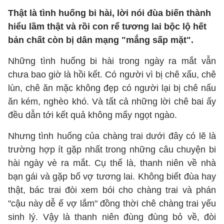
Thật là tình huống bi hài, lời nói đùa biến thành
hiểu lầm thật và rồi con rể tương lai bộc lộ hết
bản chất còn bị dân mạng "mắng sấp mặt".
Những tình huống bi hài trong ngày ra mắt vẫn
chưa bao giờ là hồi kết. Có người vì bị chê xấu, chê
lùn, chê ăn mặc không đẹp có người lại bị chê nấu
ăn kém, nghèo khó. Và tất cả những lời chê bai ấy
đều dẫn tới kết quả không mấy ngọt ngào.
Nhưng tình huống của chàng trai dưới đây có lẽ là
trường hợp ít gặp nhất trong những câu chuyện bi
hài ngày vè ra mắt. Cụ thể là, thanh niên về nhà
bạn gái và gặp bố vợ tương lai. Không biết đùa hay
thật, bác trai đòi xem bói cho chàng trai và phán
"cậu này dễ ế vợ lắm" đồng thời chê chàng trai yếu
sinh lý. Vậy là thanh niên đùng đùng bỏ về, đòi