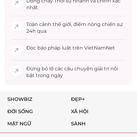
Dòng chảy
Thời sự
nhanh và chính xác
nhất
Toàn cảnh
thế giới
, điểm nóng chiến sự
24h qua
Đọc
báo pháp luật
trên VietNamNet
Đừng bỏ lỡ các câu chuyện
giải trí
nổi
bật trong ngày
SHOWBIZ
ĐẸP+
ĐỜI SỐNG
XÃ HỘI
MẬT NGỮ
SÀNH