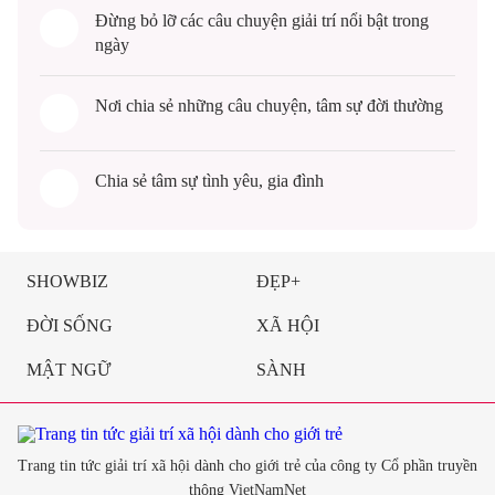
Đừng bỏ lỡ các câu chuyện
giải trí
nổi bật trong
ngày
Nơi chia sẻ những câu chuyện,
tâm sự
đời thường
Chia sẻ
tâm sự
tình yêu, gia đình
SHOWBIZ
ĐẸP+
ĐỜI SỐNG
XÃ HỘI
MẬT NGỮ
SÀNH
Trang tin tức giải trí xã hội dành cho giới trẻ của công ty Cổ phần truyền
thông VietNamNet