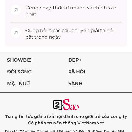
Dòng chảy
Thời sự
nhanh và chính xác
nhất
Đừng bỏ lỡ các câu chuyện
giải trí
nổi
bật trong ngày
SHOWBIZ
ĐẸP+
ĐỜI SỐNG
XÃ HỘI
MẬT NGỮ
SÀNH
Trang tin tức giải trí xã hội dành cho giới trẻ của công ty
Cổ phần truyền thông VietNamNet
Địa chỉ: Tòa nhà C’land, số 156 ngõ Xã Đàn 2, Đống Đa, Hà Nội