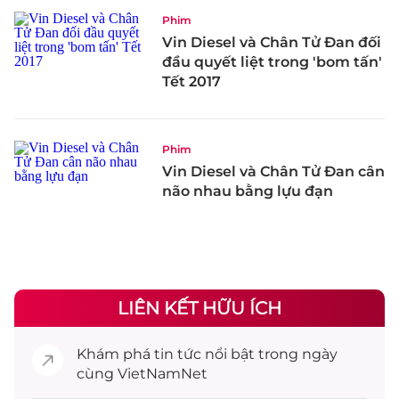
Phim
Vin Diesel và Chân Tử Đan đối
đầu quyết liệt trong 'bom tấn'
Tết 2017
Phim
Vin Diesel và Chân Tử Đan cân
não nhau bằng lựu đạn
LIÊN KẾT HỮU ÍCH
Khám phá
tin tức
nổi bật trong ngày
cùng VietNamNet