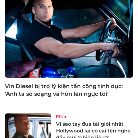
Vin Diesel bị trợ lý kiện tấn công tình dục:
'Anh ta sờ soạng và hôn lên ngực tôi'
Phim
Vì sao tay đua tài giỏi nhất
Hollywood lại có cái tên nghe
đầy mùi 'nhiên liệu'?