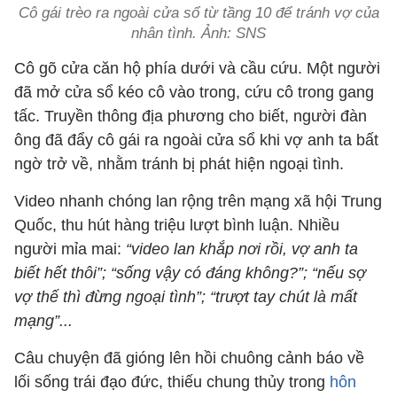
Cô gái trèo ra ngoài cửa sổ từ tầng 10 để tránh vợ của
nhân tình. Ảnh: SNS
Cô gõ cửa căn hộ phía dưới và cầu cứu. Một người
đã mở cửa sổ kéo cô vào trong, cứu cô trong gang
tấc. Truyền thông địa phương cho biết, người đàn
ông đã đẩy cô gái ra ngoài cửa sổ khi vợ anh ta bất
ngờ trở về, nhằm tránh bị phát hiện ngoại tình.
Video nhanh chóng lan rộng trên mạng xã hội Trung
Quốc, thu hút hàng triệu lượt bình luận. Nhiều
người mỉa mai:
“video lan khắp nơi rồi, vợ anh ta
biết hết thôi”; “sống vậy có đáng không?”; “nếu sợ
vợ thế thì đừng ngoại tình”; “trượt tay chút là mất
mạng”...
Câu chuyện đã gióng lên hồi chuông cảnh báo về
lối sống trái đạo đức, thiếu chung thủy trong
hôn