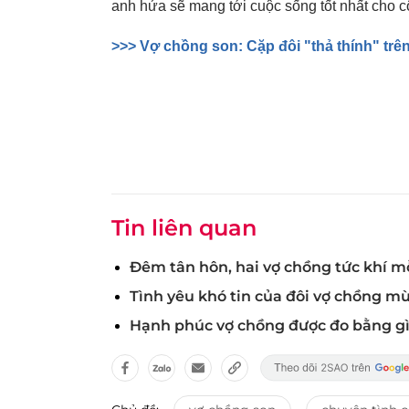
anh hứa sẽ mang tới cuộc sống tốt nhất cho cô
>>> Vợ chồng son: Cặp đôi "thả thính" trê
Tin liên quan
Đêm tân hôn, hai vợ chồng tức khí m
Tình yêu khó tin của đôi vợ chồng m
Hạnh phúc vợ chồng được đo bằng g