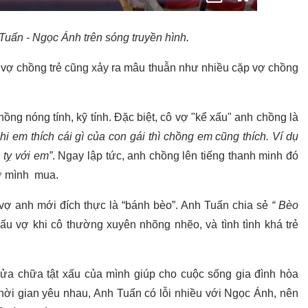
Tuấn - Ngọc Ánh trên sóng truyền hình.
 vợ chồng trẻ cũng xảy ra mâu thuẫn như nhiều cặp vợ chồng
ng nóng tính, kỹ tính. Đặc biệt, cô vợ "kể xấu" anh chồng là
hi em thích cái gì của con gái thì chồng em cũng thích. Ví dụ
tỵ với em”
. Ngay lập tức, anh chồng lên tiếng thanh minh đó
vợ mình mua.
t vợ anh mới đích thực là “bánh bèo”. Anh Tuấn chia sẻ
“ Bèo
 xấu vợ khi cô thường xuyên nhõng nhẽo, và tình tình khá trẻ
sửa chữa tật xấu của mình giúp cho cuộc sống gia đình hòa
thời gian yêu nhau, Anh Tuấn có lỗi nhiều với Ngọc Ánh, nên