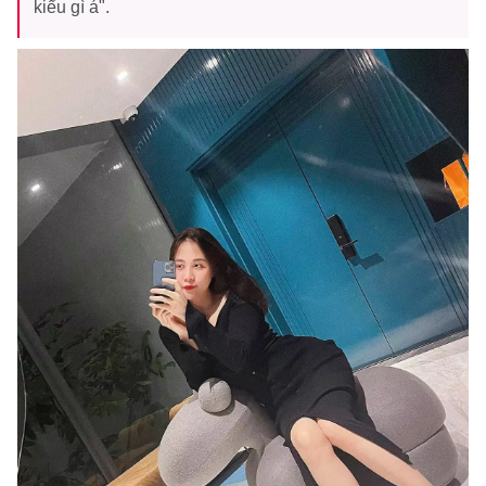
kiểu gì á".