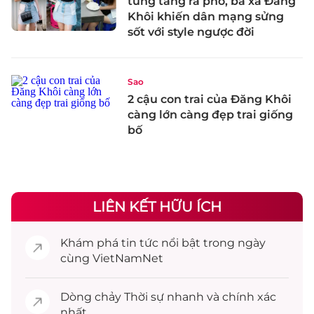
tung tăng ra phố, bà xã Đăng
Khôi khiến dân mạng sửng
sốt với style ngược đời
Sao
2 cậu con trai của Đăng Khôi
càng lớn càng đẹp trai giống
bố
LIÊN KẾT HỮU ÍCH
Khám phá
tin tức
nổi bật trong ngày
cùng VietNamNet
Dòng chảy
Thời sự
nhanh và chính xác
nhất