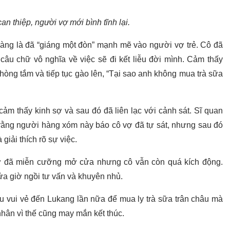
an thiệp, người vợ mới bình tĩnh lại.
 ràng là đã “giáng một đòn” mạnh mẽ vào người vợ trẻ. Cô đã
câu chữ vô nghĩa về việc sẽ đi kết liễu đời mình. Cảm thấy
hòng tắm và tiếp tục gào lên, “Tại sao anh không mua trà sữa
ảm thấy kinh sợ và sau đó đã liên lạc với cảnh sát. Sĩ quan
rằng người hàng xóm này báo cô vợ đã tự sát, nhưng sau đó
giải thích rõ sự việc.
vợ đã miễn cưỡng mở cửa nhưng cô vẫn còn quá kích động.
nửa giờ ngồi tư vấn và khuyên nhủ.
au vui vẻ đến Lukang lần nữa để mua ly trà sữa trân châu mà
ân vì thế cũng may mắn kết thúc.