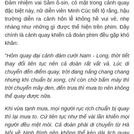
Đảm nhiệm vai Sâm ô-sin, có mặt trong cảnh quay
đặc biệt này, nữ diễn viên Minh Cúc tiết lộ rằng, hậu
trường diễn ra cảnh hôn lễ không hề vui vẻ, nhẹ
nhàng như những gì được thể hiện trên phim. Đây
chính là cảnh quay khiến cả đoàn phim đều gặp khó
khăn:
"
Hôm quay đại cảnh đám cưới Nam - Long, thời tiết
thay đổi liên tục nên cả đoàn rất vất vả. Lúc di
chuyển đến điểm quay, trời đang nắng chang chang
nhưng khi chuẩn bị xong, chỉ còn chờ bấm máy thì
trời chuyển mây đen, đến trưa thì mưa to nên không
thể quay được nữa.
Khi vừa tạnh mưa, mọi người rục rịch chuẩn bị quay
thì lại mưa to. Cứ liên tục như thế vài lần khiến mọi
người đều mệt mỏi. Cả đoàn phải di chuyển từ Hà
Nội về Ninh Bình nên không thể kéo dài lịch quay