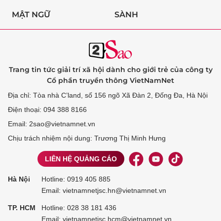
MẬT NGỮ
SÀNH
Trang tin tức giải trí xã hội dành cho giới trẻ của công ty
Cổ phần truyền thông VietNamNet
Địa chỉ: Tòa nhà C’land, số 156 ngõ Xã Đàn 2, Đống Đa, Hà Nội
Điện thoại: 094 388 8166
Email: 2sao@vietnamnet.vn
Chịu trách nhiệm nội dung: Trương Thị Minh Hưng
LIÊN HỆ QUẢNG CÁO
Hà Nội
Hotline:
0919 405 885
Email: vietnamnetjsc.hn@vietnamnet.vn
TP. HCM
Hotline:
028 38 181 436
Email: vietnamnetjsc.hcm@vietnamnet.vn