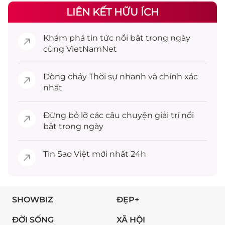
LIÊN KẾT HỮU ÍCH
Khám phá
tin tức
nổi bật trong ngày
cùng VietNamNet
Dòng chảy
Thời sự
nhanh và chính xác
nhất
Đừng bỏ lỡ các câu chuyện
giải trí
nổi
bật trong ngày
Tin
Sao Việt
mới nhất 24h
SHOWBIZ
ĐẸP+
ĐỜI SỐNG
XÃ HỘI