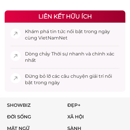
LIÊN KẾT HỮU ÍCH
Khám phá
tin tức
nổi bật trong ngày
cùng VietNamNet
Dòng chảy
Thời sự
nhanh và chính xác
nhất
Đừng bỏ lỡ các câu chuyện
giải trí
nổi
bật trong ngày
SHOWBIZ
ĐẸP+
ĐỜI SỐNG
XÃ HỘI
MẬT NGỮ
SÀNH