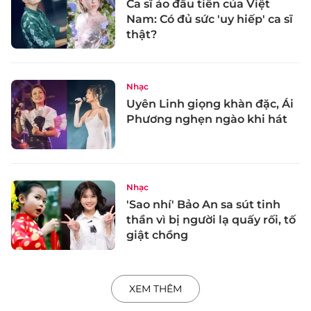
Ca sĩ ảo đầu tiên của Việt
Nam: Có đủ sức 'uy hiếp' ca sĩ
thật?
Nhạc
Uyên Linh giọng khàn đặc, Ái
Phương nghẹn ngào khi hát
Nhạc
'Sao nhí' Bảo An sa sút tinh
thần vì bị người lạ quấy rối, tố
giật chồng
XEM THÊM