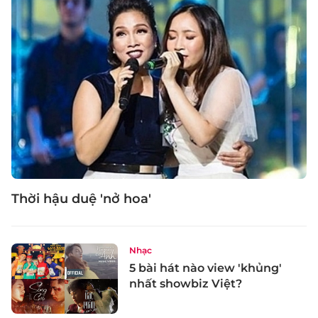
Thời hậu duệ 'nở hoa'
Nhạc
5 bài hát nào view 'khủng'
nhất showbiz Việt?