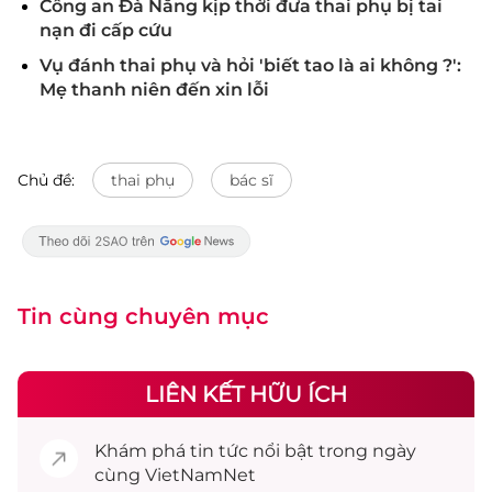
Công an Đà Nẵng kịp thời đưa thai phụ bị tai
nạn đi cấp cứu
Vụ đánh thai phụ và hỏi 'biết tao là ai không ?':
Mẹ thanh niên đến xin lỗi
Chủ đề:
thai phụ
bác sĩ
Tin cùng chuyên mục
LIÊN KẾT HỮU ÍCH
Khám phá
tin tức
nổi bật trong ngày
cùng VietNamNet