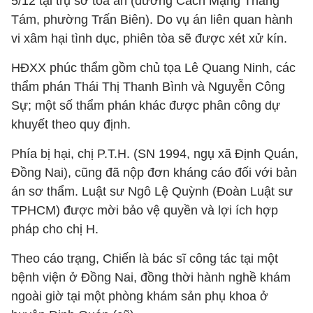
5/12 tại trụ sở tòa án (đường Cách Mạng Tháng
Tám, phường Trấn Biên). Do vụ án liên quan hành
vi xâm hại tình dục, phiên tòa sẽ được xét xử kín.
HĐXX phúc thẩm gồm chủ tọa Lê Quang Ninh, các
thẩm phán Thái Thị Thanh Bình và Nguyễn Công
Sự; một số thẩm phán khác được phân công dự
khuyết theo quy định.
Phía bị hại, chị P.T.H. (SN 1994, ngụ xã Định Quán,
Đồng Nai), cũng đã nộp đơn kháng cáo đối với bản
án sơ thẩm. Luật sư Ngô Lệ Quỳnh (Đoàn Luật sư
TPHCM) được mời bảo vệ quyền và lợi ích hợp
pháp cho chị H.
Theo cáo trạng, Chiến là bác sĩ công tác tại một
bệnh viện ở Đồng Nai, đồng thời hành nghề khám
ngoài giờ tại một phòng khám sản phụ khoa ở