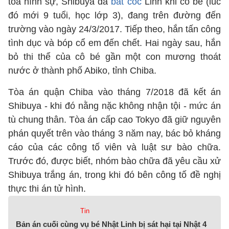
tòa hình sự, Shibuya đã
bắt cóc
Linh khi cô bé (lúc
đó mới 9 tuổi, học lớp 3), đang trên đường đến
trường vào ngày 24/3/2017. Tiếp theo, hắn tấn công
tình dục và bóp cổ em đến chết. Hai ngày sau, hắn
bỏ thi thể của cô bé gần một con mương thoát
nước ở thành phố Abiko, tỉnh Chiba.
Tòa án quận Chiba vào tháng 7/2018 đã kết án
Shibuya - khi đó nằng nặc không nhận tội - mức án
tù chung thân. Tòa án cấp cao Tokyo đã giữ nguyên
phán quyết trên vào tháng 3 năm nay, bác bỏ kháng
cáo của các công tố viên và luật sư bào chữa.
Trước đó, được biết, nhóm bào chữa đã yêu cầu xử
Shibuya trắng án, trong khi đó bên công tố đề nghị
thực thi án tử hình.
Tin
Bản án cuối cùng vụ bé Nhật Linh bị sát hại tại Nhật 4