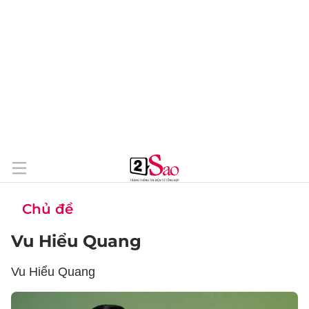
Chủ đề
Vu Hiểu Quang
Vu Hiểu Quang