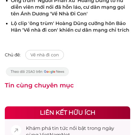
Ông trùm 'Người Phán Xử' Hoàng Dũng tố nữ
diễn viên mới nổi đã hỗn láo, cư dân mạng gọi
tên Ánh Dương 'Về Nhà Đi Con'
Lộ clip 'ông trùm' Hoàng Dũng cưỡng hôn Bảo
Hân 'Về nhà đi con' khiến cư dân mạng chỉ trích
Chủ đề:
Về nhà đi con
Tin cùng chuyên mục
LIÊN KẾT HỮU ÍCH
Khám phá
tin tức
nổi bật trong ngày
cùng VietNamNet