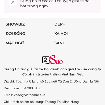
Đừng bỏ lỡ các câu chuyện
giải trí
nổi
bật trong ngày
SHOWBIZ
ĐẸP+
ĐỜI SỐNG
XÃ HỘI
MẬT NGỮ
SÀNH
Trang tin tức giải trí xã hội dành cho giới trẻ của công ty
Cổ phần truyền thông VietNamNet
Địa chỉ: Tòa nhà C’land, số 156 ngõ Xã Đàn 2, Đống Đa, Hà Nội
Điện thoại: 094 388 8166
Email: 2sao@vietnamnet.vn
Chịu trách nhiệm nội dung: Trương Thị Minh Hưng