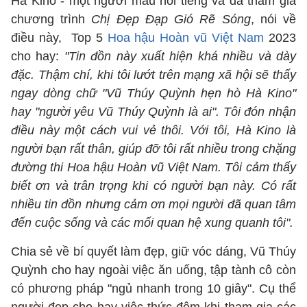
Hà Kino - một người mẫu nổi tiếng và đã tham gia
chương trình
Chị Đẹp Đạp Gió Rẽ Sóng
, nói về
điều này, Top 5
Hoa hậu Hoàn vũ Việt Nam
2023
cho hay:
"Tin đồn này xuất hiện khá nhiều và dày
đặc. Thậm chí, khi tôi lướt trên mạng xã hội sẽ thấy
ngay dòng chữ "Vũ Thúy Quỳnh hẹn hò Hà Kino"
hay "người yêu Vũ Thúy Quỳnh là ai". Tôi đón nhận
điều này một cách vui vẻ thôi. Với tôi, Hà Kino là
người bạn rất thân, giúp đỡ tôi rất nhiều trong chặng
đường thi Hoa hậu Hoàn vũ Việt Nam. Tôi cảm thấy
biết ơn và trân trọng khi có người bạn này. Có rất
nhiều tin đồn nhưng cảm ơn mọi người đã quan tâm
đến cuộc sống và các mối quan hệ xung quanh tôi".
Chia sẻ về bí quyết làm đẹp, giữ vóc dáng, Vũ Thúy
Quỳnh cho hay ngoài việc ăn uống, tập tành cô còn
có phương pháp "ngủ nhanh trong 10 giây". Cụ thể