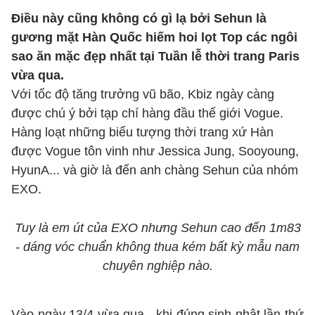
Điều này cũng không có gì lạ bởi Sehun là
gương mặt Hàn Quốc hiếm hoi lọt Top các ngôi
sao ăn mặc đẹp nhất tại Tuần lễ thời trang Paris
vừa qua.
Với tốc độ tăng trưởng vũ bão, Kbiz ngày càng
được chú ý bởi tạp chí hàng đầu thế giới Vogue.
Hàng loạt những biểu tượng thời trang xứ Hàn
được Vogue tôn vinh như Jessica Jung, Sooyoung,
HyunA... và giờ là đến anh chàng Sehun của nhóm
EXO.
Tuy là em út của EXO nhưng Sehun cao đến 1m83
- dáng vóc chuẩn không thua kém bất kỳ mẫu nam
chuyên nghiệp nào.
Vào ngày 13/4 vừa qua - khi đúng sinh nhật lần thứ