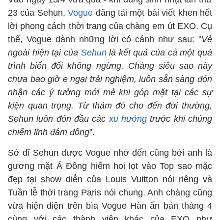
23 của Sehun,
Vogue
đăng tải một bài viết khen hết
lời phong cách thời trang của chàng em út EXO. Cụ
thể, Vogue dành những lời có cánh như sau: "
Vẻ
ngoài hiện tại của
Sehun
là kết quả của cả một quá
trình biến đổi không ngừng. Chàng siêu sao này
chưa bao giờ e ngại trải nghiệm, luôn sẵn sàng đón
nhận các ý tưởng mới mẻ khi góp mặt tại các sự
kiện quan trọng. Từ thảm đỏ cho đến đời thường,
Sehun luôn đón đầu các
xu hướng
trước khi chúng
chiếm lĩnh đám đông
".
Sở dĩ Sehun được Vogue nhớ đến cũng bởi anh là
gương mặt Á Đông hiếm hoi lọt vào Top sao mặc
đẹp tại show diễn của Louis Vuitton nói riêng và
Tuần lễ thời trang Paris nói chung. Anh chàng cũng
vừa hiện diện trên bìa Vogue Hàn ấn bản tháng 4
cùng với các thành viên khác của EXO như