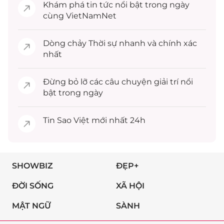
Khám phá
tin tức
nổi bật trong ngày
cùng VietNamNet
Dòng chảy
Thời sự
nhanh và chính xác
nhất
Đừng bỏ lỡ các câu chuyện
giải trí
nổi
bật trong ngày
Tin
Sao Việt
mới nhất 24h
SHOWBIZ
ĐẸP+
ĐỜI SỐNG
XÃ HỘI
MẬT NGỮ
SÀNH