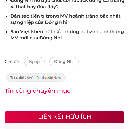
Đông Nhi hở bạo chốt comeback đúng Cá tháng
4, thật hay đùa đây?
Dàn sao tiền tỉ trong MV hoành tráng bậc nhất
sự nghiệp của Đông Nhi
Sao Việt khen hết nấc nhưng netizen chê thẳng
MV mới của Đông Nhi
Chủ đề:
Kpop
Đông Nhi
Tin cùng chuyên mục
LIÊN KẾT HỮU ÍCH