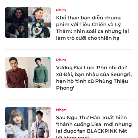
Phim
Khổ thân bạn diễn chung
phim với Tiêu Chiến và Lý
Thấm: nhìn soái ca nhưng lại
làm trò cười cho thiên hạ
Phim
Vương Đại Lục: 'Phú nhị đại'
xứ Đài, bạn nhậu của Seungri,
hẹn hò 'tình cũ Phùng Thiệu
Phong'
Nhạc
Sau Ngu Thư Hân, xuất hiện
'thánh cuồng Lisa' mới nhưng
lại được fan BLACKPINK hết
lời khen ngợi