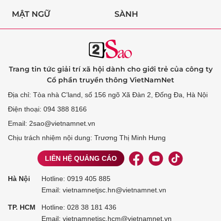
MẬT NGỮ
SÀNH
Trang tin tức giải trí xã hội dành cho giới trẻ của công ty
Cổ phần truyền thông VietNamNet
Địa chỉ: Tòa nhà C’land, số 156 ngõ Xã Đàn 2, Đống Đa, Hà Nội
Điện thoại: 094 388 8166
Email: 2sao@vietnamnet.vn
Chịu trách nhiệm nội dung: Trương Thị Minh Hưng
LIÊN HỆ QUẢNG CÁO
Hà Nội
Hotline:
0919 405 885
Email: vietnamnetjsc.hn@vietnamnet.vn
TP. HCM
Hotline:
028 38 181 436
Email: vietnamnetjsc.hcm@vietnamnet.vn