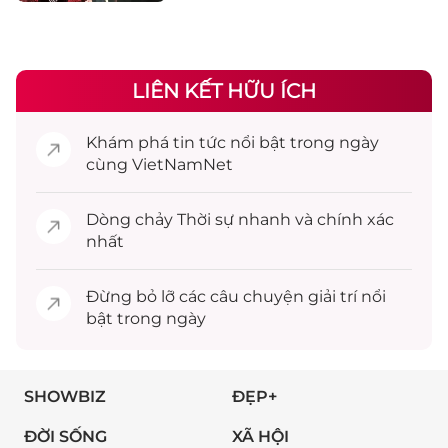
LIÊN KẾT HỮU ÍCH
Khám phá
tin tức
nổi bật trong ngày
cùng VietNamNet
Dòng chảy
Thời sự
nhanh và chính xác
nhất
Đừng bỏ lỡ các câu chuyện
giải trí
nổi
bật trong ngày
SHOWBIZ
ĐẸP+
ĐỜI SỐNG
XÃ HỘI