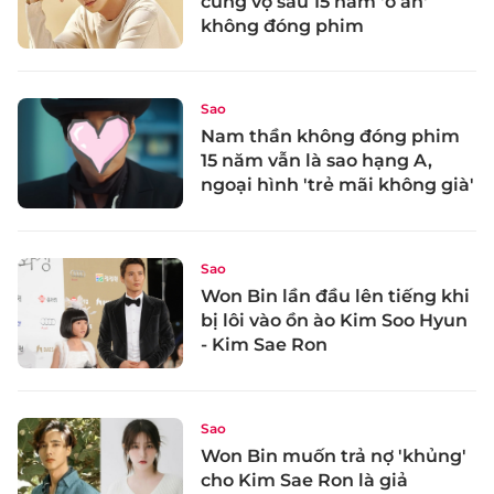
cùng vợ sau 15 năm 'ở ẩn'
không đóng phim
Sao
Nam thần không đóng phim
15 năm vẫn là sao hạng A,
ngoại hình 'trẻ mãi không già'
Sao
Won Bin lần đầu lên tiếng khi
bị lôi vào ồn ào Kim Soo Hyun
- Kim Sae Ron
Sao
Won Bin muốn trả nợ 'khủng'
cho Kim Sae Ron là giả