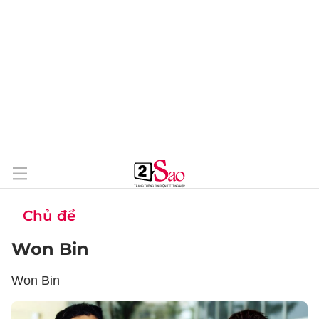
Chủ đề
Won Bin
Won Bin