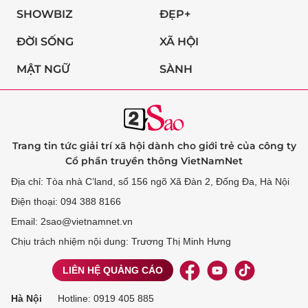
SHOWBIZ
ĐẸP+
ĐỜI SỐNG
XÃ HỘI
MẬT NGỮ
SÀNH
Trang tin tức giải trí xã hội dành cho giới trẻ của công ty
Cổ phần truyền thông VietNamNet
Địa chỉ: Tòa nhà C’land, số 156 ngõ Xã Đàn 2, Đống Đa, Hà Nội
Điện thoại: 094 388 8166
Email: 2sao@vietnamnet.vn
Chịu trách nhiệm nội dung: Trương Thị Minh Hưng
LIÊN HỆ QUẢNG CÁO
Hà Nội
Hotline:
0919 405 885