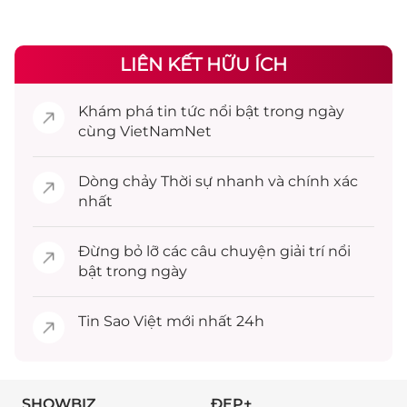
LIÊN KẾT HỮU ÍCH
Khám phá
tin tức
nổi bật trong ngày
cùng VietNamNet
Dòng chảy
Thời sự
nhanh và chính xác
nhất
Đừng bỏ lỡ các câu chuyện
giải trí
nổi
bật trong ngày
Tin
Sao Việt
mới nhất 24h
SHOWBIZ
ĐẸP+